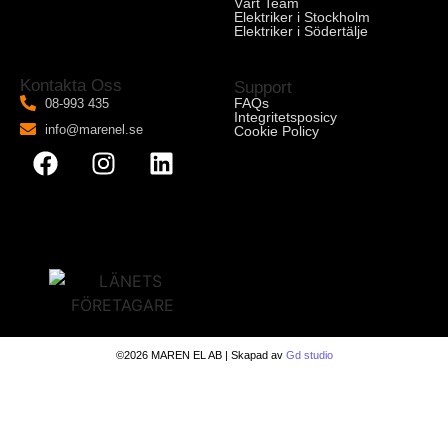
Vårt Team
Elektriker i Stockholm
Elektriker i Södertälje
Kontakta Oss
Support
FAQs
08-993 435
Integritetsposicy
info@marenel.se
Cookie Policy
©
2026
MAREN EL AB | Skapad av
Gd studio