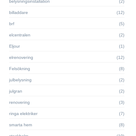
belysningsinstallation
(2)
billaddare
(12)
brf
(5)
elcentralen
(2)
Eljour
(1)
elrenovering
(12)
Felsökning
(8)
julbelysning
(2)
julgran
(2)
renovering
(3)
ringa elektriker
(7)
smarta hem
(8)