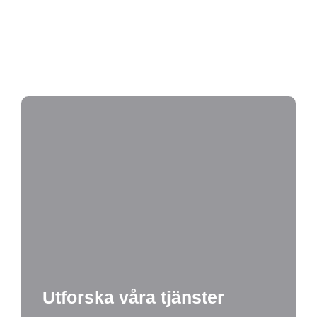
Därför stiger elförbrukningen utan att du märker det
Är din BRF redo för elbilsladdning?
Hur ofta bör man göra en elbesiktning i en
fastighet?
Utforska våra tjänster