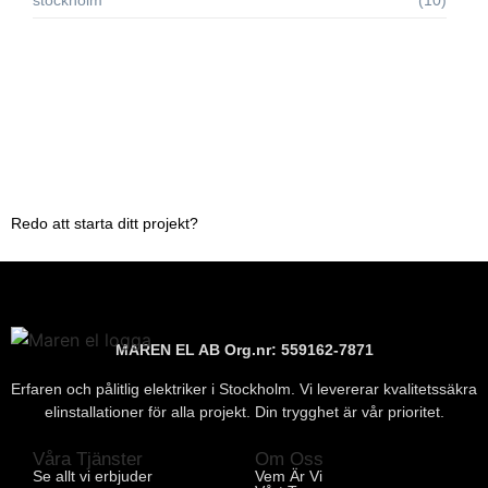
stockholm
(10)
Redo att starta ditt projekt?
MAREN EL AB Org.nr:
559162-7871
Erfaren och pålitlig elektriker i Stockholm. Vi levererar kvalitetssäkra
elinstallationer för alla projekt. Din trygghet är vår prioritet.
Våra Tjänster
Om Oss
Se allt vi erbjuder
Vem Är Vi