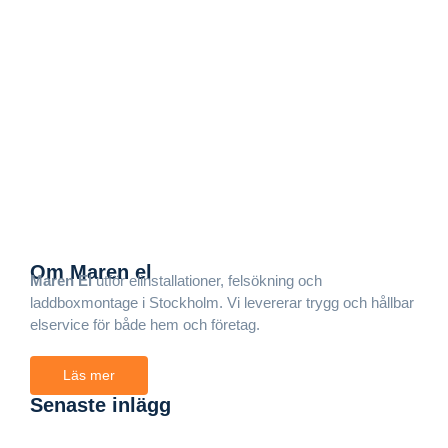
hyresgästerna gör det
oktober 26, 2025
/
Read More
Planerar du renovering? Så undviker du
elkaos när du bygger nytt
oktober 25, 2025
/
Read More
Om Maren el
Maren El
utför elinstallationer, felsökning och
laddboxmontage i Stockholm. Vi levererar trygg och hållbar
elservice för både hem och företag.
Läs mer
Senaste inlägg