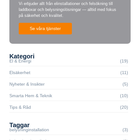
Vi erbjuder allt från elinstallationer och felsökning till
laddboxar och belysningslösningar — alltid med fokus
på säkerhet och kvalitet.
Se våra tjänster
Kategori
El & Energi
(19)
Elsäkerhet
(11)
Nyheter & Insikter
(5)
Smarta Hem & Teknik
(10)
Tips & Råd
(20)
Taggar
belysninginstallation
(3)